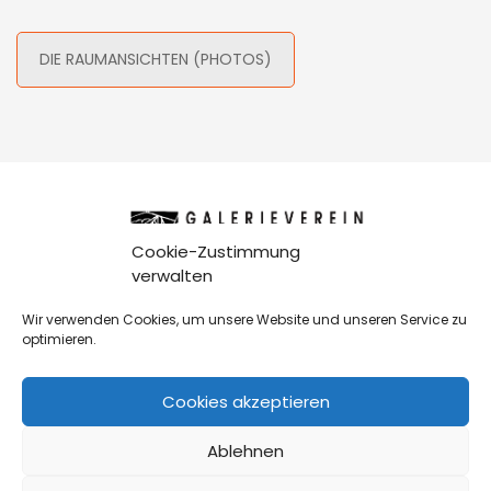
DIE RAUMANSICHTEN (PHOTOS)
Cookie-Zustimmung
verwalten
GALERIEVEREIN LEONBERG E.V.
| ZWERCHSTRASSE 27 | 71229 L
Wir verwenden Cookies, um unsere Website und unseren Service zu
EONBERG
optimieren.
TELEFON 07152 399 182
Cookies akzeptieren
ÖFFNUNGSZEITEN
DONNERSTAG, FREITAG, SAMSTAG, SONNTAG
Ablehnen
JEWEILS VON 14 BIS 17 UHR