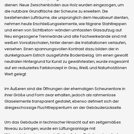
dienen: Neue Zwischenböden aus Holz wurden eingezogen, um
die nutzbare Grundfläche der Scheune zu erweitern. Die
bestehenden Lufträume, die ursprünglich dem Heuabwurf dienten,
nehmen heute Erschließungselemente, wie filigrane Stahltreppen
und einen von Sichtbeton-wänden umfassten Glasaufzug auf.
Neu eingezogene Trennwände und alte Fachwerkwände sind mit
weißen Vorsatzschalen, hinter denen die Installationen verlaufen,
versehen. Einen spannungsvollen Kontrast dazu bilden der in
dunkelgrauem Estrich ausgeführte Bodenbelag. Um einen gewollt
neutralen Hintergrund für Kunst zu gewährleisten, wurde insgesamt
auf ein reduziertes Farbkonzept in Grau, Weiß und Naturholztönen
Wert gelegt.
Im Äußeren sind die Öffnungen der ehemaligen Scheunentore in
ihrer Größe und Form zwar erhalten, jedoch als rahmenlose
Glaselemente transparent gestalet, ebenso definiert sich der
dreigeschossige Fluchttreppenturm an der Gebäuderückseite.
Um das Gebäude in technischer Hinsicht auf ein zeitgemäßes
Niveau zu bringen, wurde ein Lüftungsanlage mit