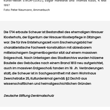
Kunst-Aktion STROH-(G.A.U.), Edgar Harwardt und Thomas Kutzli, 4. Mai
1997
Foto: Peter Neumann, Ammerbuch
Die 1714 erbaute Scheuer ist Bestandteil des ehemaligen Hirsauer
Klosterhofs, der Eigentum der Hirsauer Klosterpflege in Ditzingen
war. Die für ihre Entstehungszeit vom Erscheinungsbild her
charakteristische Fachwerk-konstruktion mit ablesbarem
mittelachsigem Segmentbogentor sitzt auf einem massiven
Erdgeschoß. Nach Unterlagen des Stadtarchivs wurden hölzerne
Bauteile des Gebäudes nach einem Brand 1813 neu aufgerichtet,
auch im massiven Erdgeschoß fanden im 19. Jh. Veränderungen
statt, die Scheuer ist in Sachgesamtheit mit dem Wohnhaus
Zwerchstraße 25, Kulturdenkmal gemäß §2 DschG aus
wissenschaftlichen und heimatgeschichtlichen Gründen
Deutsche Stiftung Denkmalschutz