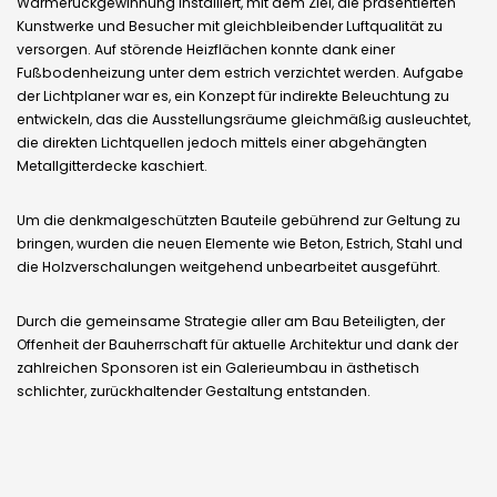
Wärmerückgewinnung installiert, mit dem Ziel, die präsentierten
Kunstwerke und Besucher mit gleichbleibender Luftqualität zu
versorgen. Auf störende Heizflächen konnte dank einer
Fußbodenheizung unter dem estrich verzichtet werden. Aufgabe
der Lichtplaner war es, ein Konzept für indirekte Beleuchtung zu
entwickeln, das die Ausstellungsräume gleichmäßig ausleuchtet,
die direkten Lichtquellen jedoch mittels einer abgehängten
Metallgitterdecke kaschiert.
Um die denkmalgeschützten Bauteile gebührend zur Geltung zu
bringen, wurden die neuen Elemente wie Beton, Estrich, Stahl und
die Holzverschalungen weitgehend unbearbeitet ausgeführt.
Durch die gemeinsame Strategie aller am Bau Beteiligten, der
Offenheit der Bauherrschaft für aktuelle Architektur und dank der
zahlreichen Sponsoren ist ein Galerieumbau in ästhetisch
schlichter, zurückhaltender Gestaltung entstanden.