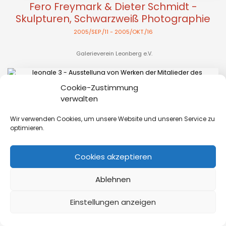
Fero Freymark & Dieter Schmidt -
Skulpturen, Schwarzweiß Photographie
2005/SEP./11
- 2005/OKT./16
Galerieverein Leonberg e.V.
Cookie-Zustimmung
verwalten
leonale 3 - Ausstellung von Werken der
Wir verwenden Cookies, um unsere Website und unseren Service zu
optimieren.
Mitglieder des Galerievereins Leonberg
2005/OKT./30
- 2005/NOV./13
Cookies akzeptieren
Galerieverein Leonberg e.V.
Ablehnen
Einstellungen anzeigen