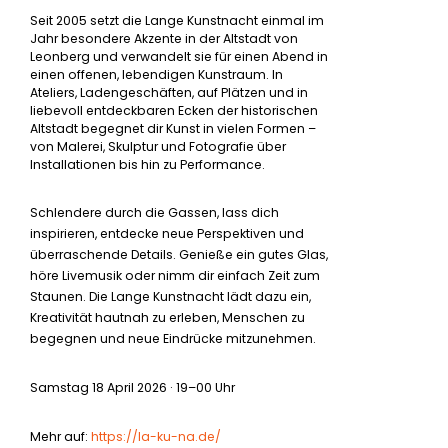
Seit 2005 setzt die Lange Kunstnacht einmal im
Jahr besondere Akzente in der Altstadt von
Leonberg und verwandelt sie für einen Abend in
einen offenen, lebendigen Kunstraum. In
Ateliers, Ladengeschäften, auf Plätzen und in
liebevoll entdeckbaren Ecken der historischen
Altstadt begegnet dir Kunst in vielen Formen –
von Malerei, Skulptur und Fotografie über
Installationen bis hin zu Performance.
Schlendere durch die Gassen, lass dich
inspirieren, entdecke neue Perspektiven und
überraschende Details. Genieße ein gutes Glas,
höre Livemusik oder nimm dir einfach Zeit zum
Staunen. Die Lange Kunstnacht lädt dazu ein,
Kreativität hautnah zu erleben, Menschen zu
begegnen und neue Eindrücke mitzunehmen.
Samstag 18 April 2026 · 19–00 Uhr
Mehr auf:
https://la-ku-na.de/