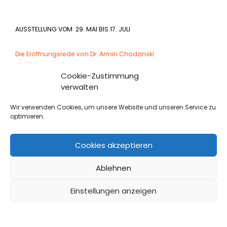
AUSSTELLUNG VOM 29. MAI BIS 17. JULI
Die Eröffnungsrede von Dr. Armin Chodzinski
als Video ansehen.
Cookie-Zustimmung
verwalten
Wir verwenden Cookies, um unsere Website und unseren Service zu
optimieren.
Cookies akzeptieren
Ablehnen
GALERIEVEREIN LEONBERG E.V.
| ZWERCHSTRASSE 27 | 71229 L
EONBERG
Einstellungen anzeigen
TELEFON 07152 399 182
ÖFFNUNGSZEITEN